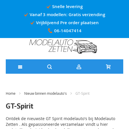
Snelle levering
Vanaf 3 modellen: Gratis verzending
Vrijblijvend Pre order plaatsen
06-14047414
Ga
naar
de
Home
Nieuw binnen modelauto's
GT-Spirit
inhoud
GT-Spirit
​Ontdek de nieuwste GT Spirit modelauto's bij Modelauto
Zetten . Als gepassioneerde verzamelaar vindt u hier