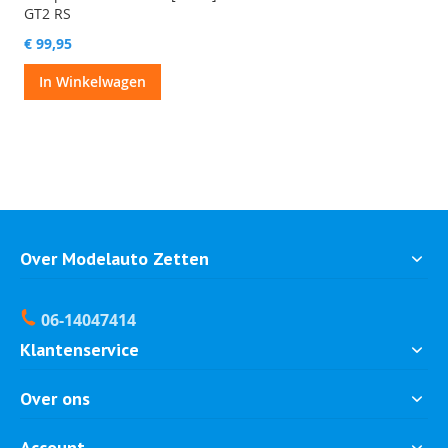
GT2 RS
€ 99,95
In Winkelwagen
Over Modelauto Zetten
06-14047414
Klantenservice
Over ons
Account