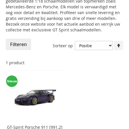
gedetailleerde 1:18 schaalmodellen van topmerken zoals
Mercedes-Benz en Porsche. Elk model is vervaardigd met
oog voor detail en kwaliteit. Profiteer van snelle levering en
gratis verzending bij aankoop van drie of meer modellen.
Bezoek onze website voor het actuele aanbod en verrijk uw
collectie met exclusieve GT Spirit schaalmodellen.​
Va
Filteren
Sorteer op
ho
na
laa
1
product
sor
Nieuw
GT-Spirit Porsche 911 [991.2]