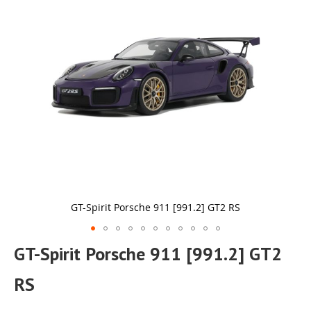
de
afbeeldingen-
gallerij
GT-Spirit Porsche 911 [991.2] GT2 RS
Ga
GT-Spirit Porsche 911 [991.2] GT2
naar
het
RS
begin
van