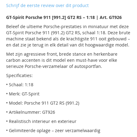
de
Schrijf de eerste review over dit product
afbeeldingen-
gallerij
GT-Spirit Porsche 911 [991.2] GT2 RS – 1:18 | Art. GT926
Beleef de ultieme Porsche-prestaties in miniatuur met deze
GT-Spirit Porsche 911 (991.2) GT2 RS, schaal 1:18. Deze brute
machine staat bekend als de krachtigste 911 ooit gebouwd –
en dat zie je terug in elk detail van dit hoogwaardige model.
Met zijn agressieve front, brede stance en herkenbare
carbon accenten is dit model een must-have voor elke
serieuze Porsche-verzamelaar of autosportfan.
Specificaties:
• Schaal: 1:18
• Merk: GT-Spirit
• Model: Porsche 911 GT2 RS (991.2)
• Artikelnummer: GT926
• Realistisch interieur en exterieur
• Gelimiteerde oplage – zeer verzamelwaardig