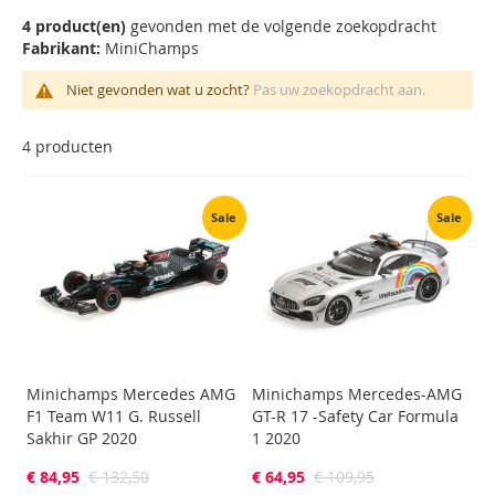
na
4 product(en)
gevonden met de volgende zoekopdracht
laa
Fabrikant:
MiniChamps
sor
Niet gevonden wat u zocht?
Pas uw zoekopdracht aan.
4
producten
Sale
Sale
Minichamps Mercedes AMG
Minichamps Mercedes-AMG
F1 Team W11 G. Russell
GT-R 17 -Safety Car Formula
Sakhir GP 2020
1 2020
€ 84,95
€ 132,50
€ 64,95
€ 109,95