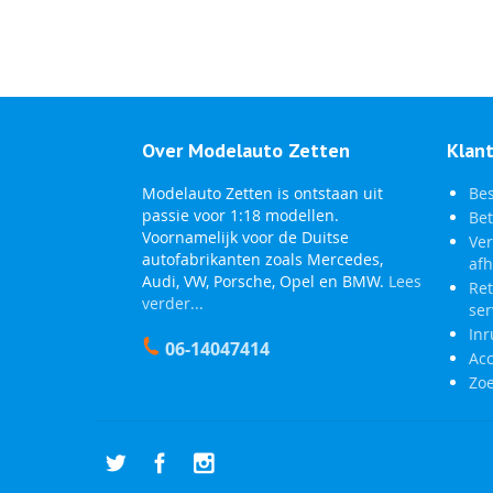
Over Modelauto Zetten
Klan
Modelauto Zetten is ontstaan uit
Bes
passie voor 1:18 modellen.
Bet
Voornamelijk voor de Duitse
Ve
autofabrikanten zoals Mercedes,
af
Audi, VW, Porsche, Opel en BMW.
Lees
Re
verder...
ser
Inr
06-14047414
Ac
Zo