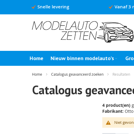
Snelle levering
Vanaf 3 
Ga
naar
de
inhoud
Home
Nieuw binnen modelauto's
Gro
Home
Catalogus geavanceerd zoeken
Resultaten
Catalogus geavance
4 product(en)
g
Fabrikant:
Otto
Niet gevon