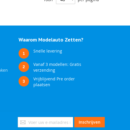
Waarom Modelauto Zetten?
Snelle levering
1
Vanaf 3 modellen: Gratis
2
aken
verzending
Vrijblijvend Pre order
3
plaatsen
Abonneer
Inschrijven
u