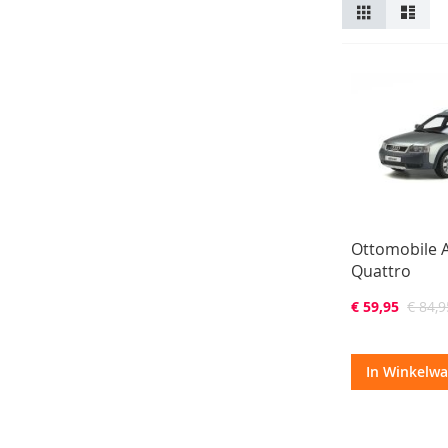
Tonen
Foto-
Lijst
tabel
als
Ottomobile A
Quattro
€ 59,95
€ 84,9
In Winkelw