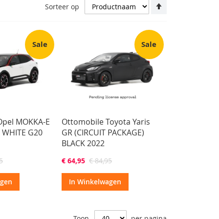
Van
Sorteer op
hoog
naar
laag
sorteren
Sale
Sale
Opel MOKKA-E
Ottomobile Toyota Yaris
E WHITE G20
GR (CIRCUIT PACKAGE)
BLACK 2022
5
€ 64,95
€ 84,95
agen
In Winkelwagen
Toon
per pagina