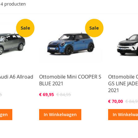
4
producten
Sale
Sale
udi A6 Allroad
Ottomobile Mini COOPER S
Ottomobile 
BLUE 2021
GS LINE JAD
2021
5
€ 69,95
€ 84,95
€ 70,00
€ 84,9
agen
In Winkelwagen
In Winkelw