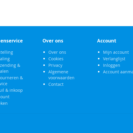
tenservice
Over ons
Account
telling
Over ons
Mijn account
aling
Cookies
Verlanglijst
rzending &
Privacy
Inloggen
halen
Algemene
Account aanm
tourneren &
voorwaarden
vice
Contact
uil & inkoop
count
eken